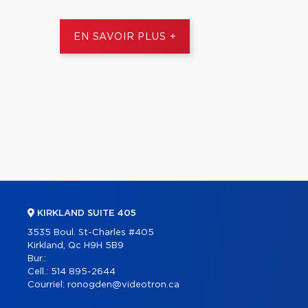
EN SAVOIR PLUS +
KIRKLAND SUITE 405
3535 Boul. St-Charles #405
Kirkland, Qc H9H 5B9
Bur.:
Cell.:
514 895-2644
Courriel:
ronogden@videotron.ca